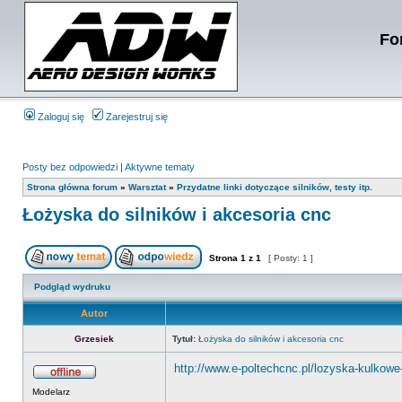
Fo
Zaloguj się
Zarejestruj się
Posty bez odpowiedzi
|
Aktywne tematy
Strona główna forum
»
Warsztat
»
Przydatne linki dotyczące silników, testy itp.
Łożyska do silników i akcesoria cnc
Strona
1
z
1
[ Posty: 1 ]
Podgląd wydruku
Autor
Grzesiek
Tytuł:
Łożyska do silników i akcesoria cnc
http://www.e-poltechcnc.pl/lozyska-kulkowe
Modelarz
_________________