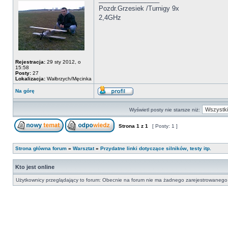
Pozdr.Grzesiek /Turnigy 9x
2,4GHz
Rejestracja:
29 sty 2012, o
15:58
Posty:
27
Lokalizacja:
Wałbrzych/Męcinka
Na górę
Wyświetl posty nie starsze niż:
Strona
1
z
1
[ Posty: 1 ]
Strona główna forum
»
Warsztat
»
Przydatne linki dotyczące silników, testy itp.
Kto jest online
Użytkownicy przeglądający to forum: Obecnie na forum nie ma żadnego zarejestrowanego 