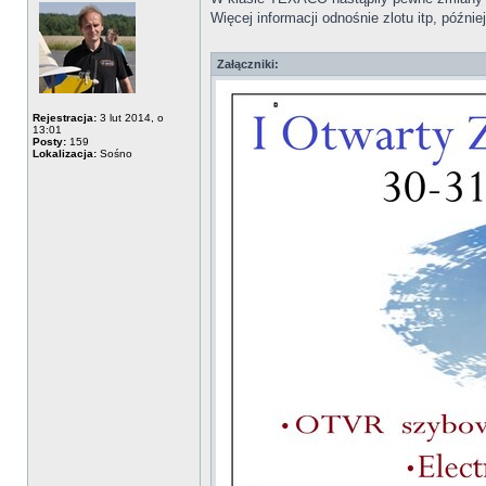
Więcej informacji odnośnie zlotu itp, później
Załączniki:
Rejestracja:
3 lut 2014, o
13:01
Posty:
159
Lokalizacja:
Sośno