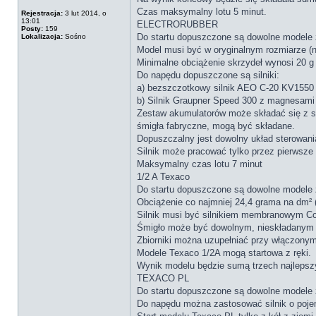
Czas maksymalny lotu 5 minut.
Rejestracja:
3 lut 2014, o
13:01
ELECTRORUBBER
Posty:
159
Do startu dopuszczone są dowolne modele
Lokalizacja:
Sośno
Model musi być w oryginalnym rozmiarze (n
Minimalne obciążenie skrzydeł wynosi 20 g 
Do napędu dopuszczone są silniki:
a) bezszczotkowy silnik AEO C-20 KV1550 b
b) Silnik Graupner Speed ​​300 z magnesam
Zestaw akumulatorów może składać się z s
śmigła fabryczne, mogą być składane.
Dopuszczalny jest dowolny układ sterowa
Silnik może pracować tylko przez pierwsze
Maksymalny czas lotu 7 minut
1/2 A Texaco
Do startu dopuszczone są dowolne modele 
Obciążenie co najmniej 24,4 grama na dm² (
Silnik musi być silnikiem membranowym Cox
Śmigło może być dowolnym, nieskładanym śm
Zbiorniki można uzupełniać przy włączonym 
Modele Texaco 1/2A mogą startowa z ręki.
Wynik modelu będzie sumą trzech najlepszy
TEXACO PL
Do startu dopuszczone są dowolne modele
Do napędu można zastosować silnik o poje