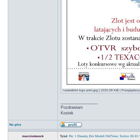
+awiatikArt logo print.jpg [ 1020.08 KiB | Przeglądan
_________________
Pozdrawiam
Kostek
Na górę
marcinotwock
Tytuł:
Re: I Otwarty Zlot Modeli OldTimer, Sośno 30-31