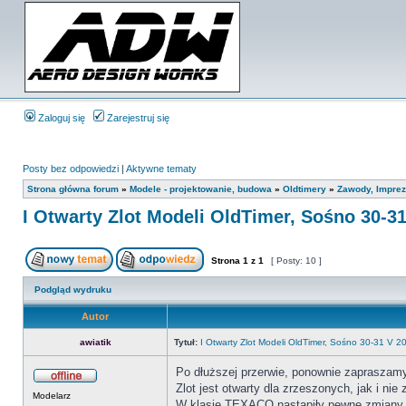
Zaloguj się
Zarejestruj się
Posty bez odpowiedzi
|
Aktywne tematy
Strona główna forum
»
Modele - projektowanie, budowa
»
Oldtimery
»
Zawody, Imprez
I Otwarty Zlot Modeli OldTimer, Sośno 30-3
Strona
1
z
1
[ Posty: 10 ]
Podgląd wydruku
Autor
awiatik
Tytuł:
I Otwarty Zlot Modeli OldTimer, Sośno 30-31 V 2
Po dłuższej przerwie, ponownie zapraszamy
Zlot jest otwarty dla zrzeszonych, jak i ni
Modelarz
W klasie TEXACO nastąpiły pewne zmiany w r