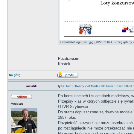
+awiatikArt logo print.jpg [ 822.32 KiB | Przeglądany 
_________________
Pozdrawiam
Kostek
Na górę
awiatik
Tytuł:
Re: I Otwarty Zlot Modeli OldTimer, Sośno 30-31
Po konsultacjach i sugestiach modelarzy,
Przepisy klas w których odbędzie się rywali
Modelarz
OTVR Szybowce
Do startu dopuszczone są dowolne modele 
1957 roku.
Rozpiętość skrzydeł nie może przekraczać 
po rozciągnięciu nie może przekraczać nie
Na wynik końcowy będzie się składała suma