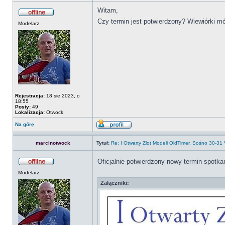
Witam,
Czy termin jest potwierdzony? Wiewiórki m
Modelarz
Rejestracja:
18 sie 2023, o
18:55
Posty:
49
Lokalizacja:
Otwock
Na górę
marcinotwock
Tytuł:
Re: I Otwarty Zlot Modeli OldTimer, Sośno 30-31
Oficjalnie potwierdzony nowy termin spotka
Modelarz
Załączniki: