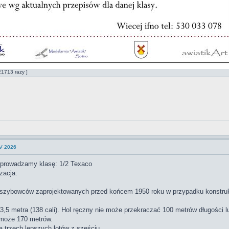
21713 razy ]
 V 2026
 wprowadzamy klasę: 1/2 Texaco
zacja:
szybowców zaprojektowanych przed końcem 1950 roku w przypadku konstrukc
3,5 metra (138 cali). Hol ręczny nie może przekraczać 100 metrów długości 
 może 170 metrów.
 trzech lepszych lotów z sześciu.