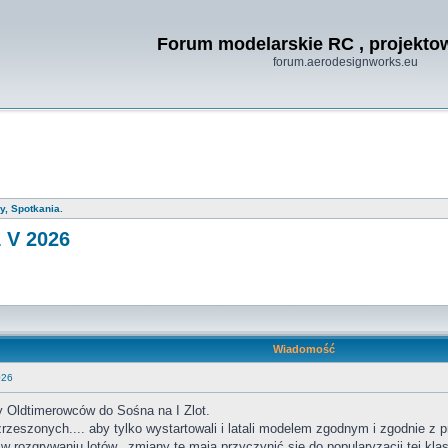
Forum modelarskie RC , projekt
forum.aerodesignworks.eu
y, Spotkania.
1 V 2026
Wiadomość
026
 Oldtimerowców do Sośna na I Zlot.
e zrzeszonych.... aby tylko wystartowali i latali modelem zgodnym i zgodnie 
ozgrywaniu lotów...zmiany te mają przyczynić się do popularyzacji tej klas