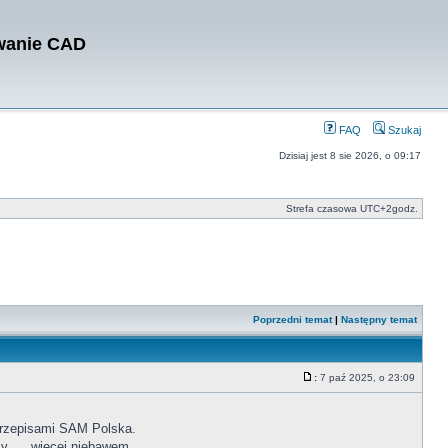
owanie CAD
FAQ
Szukaj
Dzisiaj jest 8 sie 2026, o 09:17
Strefa czasowa UTC+2godz.
Poprzedni temat
|
Następny temat
:
7 paź 2025, o 23:09
z przepisami SAM Polska.
y..... więcej niebawem