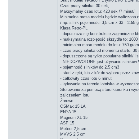
Start modelu Texaco PL tylko z kół z ziemi.
Czas pracy silnika: 30 sek,
Maksymalny czas lotu: 420 sek /7 minut/
Minimalna masa modelu będzie wyliczona n
/ np. silnik pojemności 3,5 cm x 33= 1155 
Klasa Retro-PL
- dopuszcza się konstrukcje zagraniczne kt
- maksymalna rozpiętość skrzydła to: 160
- minimalna masa modelu do lotu: 750 gram
- czas pracy silnika od momentu startu: 30
- dopuszczone są tylko popularne silniki/ li
- NIEDOZWOLONE jest używanie silni
- pojemność silników do 2,5 cm3
- start z ręki, lub z kół do wyboru przez za
- całkowity czas lotu 6 minut
- lądowanie na terenie lotniska w wyznaczon
Sterowanie za pomocą steru kierunku i wyso
zaliczeniem lotu.
Żarowe:
OSMax 15 LA
ENYA 15
Magnum XL 15
ASP 15
Meteor 2,5 cm
MVVS 2,5 cm