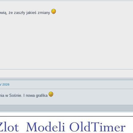
ówią, że zaszły jakieś zmiany
 V 2026
nia w Sośnie. I nowa grafika