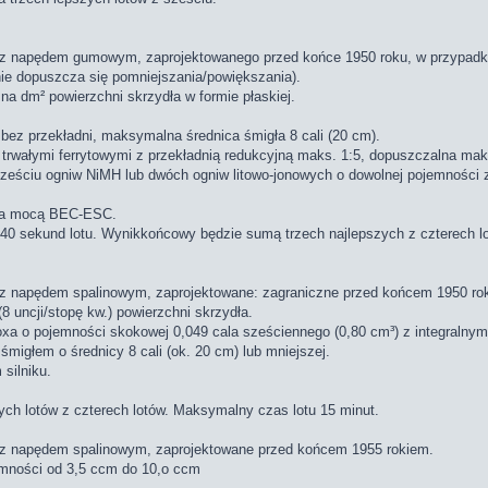
 z napędem gumowym, zaprojektowanego przed końce 1950 roku, w przypadk
ie dopuszcza się pomniejszania/powiększania).
na dm² powierzchni skrzydła w formie płaskiej.
ez przekładni, maksymalna średnica śmigła 8 cali (20 cm).
i trwałymi ferrytowymi z przekładnią redukcyjną maks. 1:5, dopuszczalna ma
ześciu ogniw NiMH lub dwóch ogniw litowo-jonowych o dowolnej pojemności z
nia mocą BEC-ESC.
 40 sekund lotu. Wynikkońcowy będzie sumą trzech najlepszych z czterech l
z napędem spalinowym, zaprojektowane: zagraniczne przed końcem 1950 rok
8 uncji/stopę kw.) powierzchni skrzydła.
a o pojemności skokowej 0,049 cala sześciennego (0,80 cm³) z integralnym 
igłem o średnicy 8 cali (ok. 20 cm) lub mniejszej.
silniku.
ch lotów z czterech lotów. Maksymalny czas lotu 15 minut.
 z napędem spalinowym, zaprojektowane przed końcem 1955 rokiem.
mności od 3,5 ccm do 10,o ccm