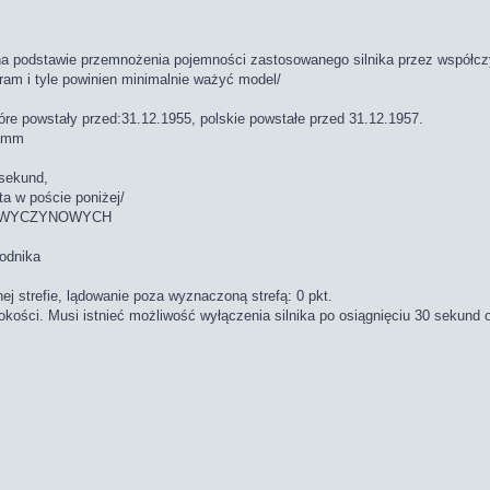
a podstawie przemnożenia pojemności zastosowanego silnika przez współcz
gram i tyle powinien minimalnie ważyć model/
óre powstały przed:31.12.1955, polskie powstałe przed 31.12.1957.
0 mm
 sekund,
sta w poście poniżej/
ków WYCZYNOWYCH
wodnika
ej strefie, lądowanie poza wyznaczoną strefą: 0 pkt.
kości. Musi istnieć możliwość wyłączenia silnika po osiągnięciu 30 sekund 