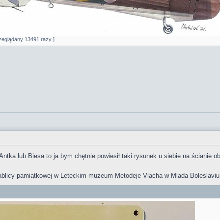
rzeglądany 13491 razy ]
Antka lub Biesa to ja bym chętnie powiesił taki rysunek u siebie na ścianie
tablicy pamiątkowej w Leteckim muzeum Metodeje Vlacha w Mlada Boleslavi