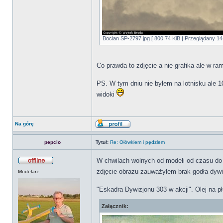
Bocian SP-2797.jpg [ 800.74 KiB | Przeglądany 14
Co prawda to zdjęcie a nie grafika ale w ra
PS. W tym dniu nie byłem na lotnisku ale 
widoki
Na górę
pepcio
Tytuł:
Re: Ołówkiem i pędzlem
W chwilach wolnych od modeli od czasu d
zdjęcie obrazu zauważyłem brak godła dyw
Modelarz
"Eskadra Dywizjonu 303 w akcji". Olej na pł
Załącznik: