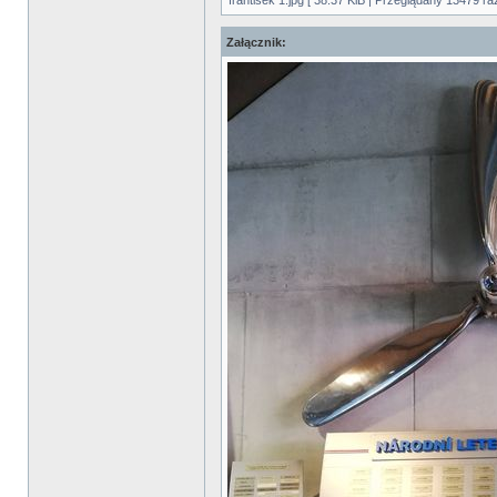
frantisek 1.jpg [ 38.37 KiB | Przeglądany 13479 ra
Załącznik: