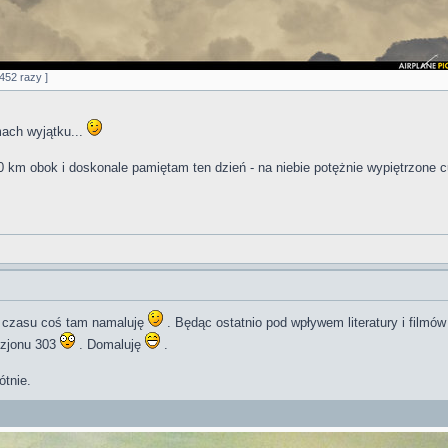
452 razy ]
mach wyjątku...
10 km obok i doskonale pamiętam ten dzień - na niebie potężnie wypiętrzone
o czasu coś tam namaluję
. Będąc ostatnio pod wpływem literatury i filmó
izjonu 303
. Domaluję
.
ótnie.