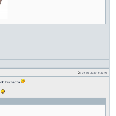
:
28 gru 2020, o 21:56
 obok Puchacza
u