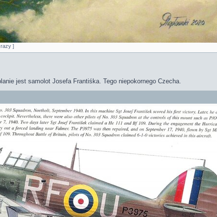
razy ]
lanie jest samolot Josefa Frantiśka. Tego niepokornego Czecha.