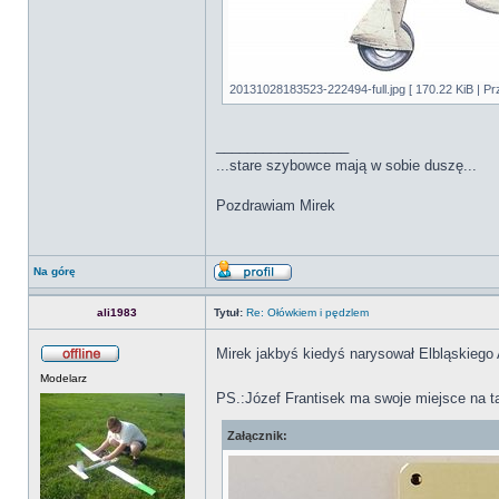
20131028183523-222494-full.jpg [ 170.22 KiB | P
_________________
...stare szybowce mają w sobie duszę...
Pozdrawiam Mirek
Na górę
ali1983
Tytuł:
Re: Ołówkiem i pędzlem
Mirek jakbyś kiedyś narysował Elbląskiego 
Modelarz
PS.:Józef Frantisek ma swoje miejsce na 
Załącznik: