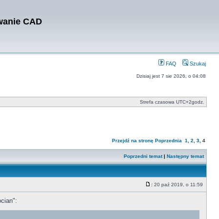
owanie CAD
FAQ
Szukaj
Dzisiaj jest 7 sie 2026, o 04:08
Strefa czasowa UTC+2godz.
Przejdź na stronę
Poprzednia
1
,
2
,
3
,
4
Poprzedni temat
|
Następny temat
:
20 paź 2019, o 11:59
cian":