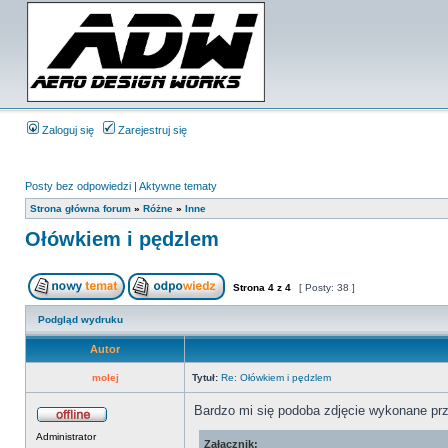
Zaloguj się
Zarejestruj się
Posty bez odpowiedzi
|
Aktywne tematy
Strona główna forum
»
Różne
»
Inne
Ołówkiem i pędzlem
Strona
4
z
4
[ Posty: 38 ]
Podgląd wydruku
Autor
molej
Tytuł:
Re: Ołówkiem i pędzlem
Bardzo mi się podoba zdjęcie wykonane pr
Administrator
Załącznik: