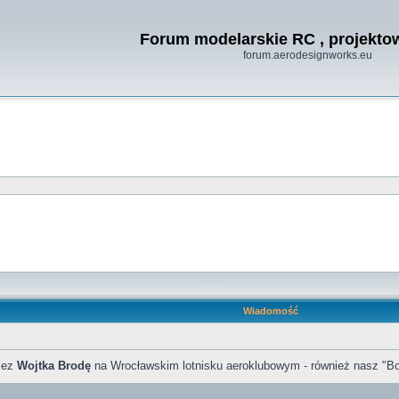
Forum modelarskie RC , projekt
forum.aerodesignworks.eu
Wiadomość
zez
Wojtka Brodę
na Wrocławskim lotnisku aeroklubowym - również nasz "Bo