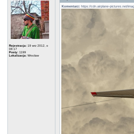
Komentarz:
https://cdn.airplane-pictures.net/i
Rejestracja:
19 wrz 2012, o
08:17
Posty:
1199
Lokalizacja:
Wrocław