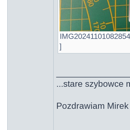
IMG20241101082854.j
]
______________
...stare szybowce 
Pozdrawiam Mirek