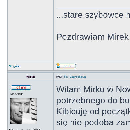
______________
...stare szybowce 
Pozdrawiam Mirek
Na górę
Yszek
Tytuł:
Re: Leprechaun
Witam Mirku w Now
Modelarz
potrzebnego do bu
Kibicuję od początk
się nie podoba za