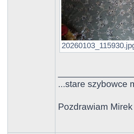
20260103_115930.jpg 
______________
...stare szybowce 
Pozdrawiam Mirek