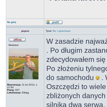
Na górę
pepcio
Tytuł:
Re: Leprechaun
W zasadzie najwa
Modelarz
. Po długim zastan
zdecydowałem się 
Po złożeniu tylneg
do samochodu
. 
Oszczędzi to wiel
Rejestracja:
11 lut 2013, o
21:44
Posty:
837
Lokalizacja:
Elbląg
zbliżonych danych
silnika dwa serwa.