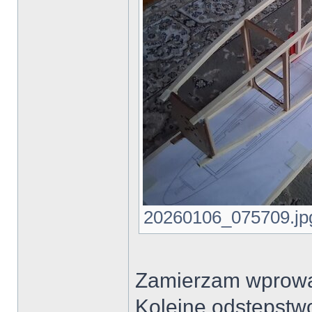
20260106_075709.jpg 
Zamierzam wprowad
Kolejne odstępstwo