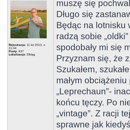
muszę się pochwa
Długo się zastanaw
Będąc na lotnisku 
radzą sobie „oldki
spodobały mi się m
Rejestracja:
11 lut 2013, o
21:44
Posty:
837
Lokalizacja:
Elbląg
Przyznam się, że z
Szukałem, szukałe
małym obciążeniu p
„Leprechaun”- inac
końcu tęczy. Po ni
„vintage”. Z racji t
sprawne jak kiedyś