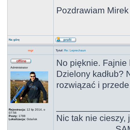
Pozdrawiam Mirek
Na górę
mgr
Tytuł:
Re: Leprechaun
No pięknie. Fajnie 
Administrator
Dzielony kadłub? N
rozwiązać i przed
______________
Rejestracja:
12 lip 2014, o
07:56
Nic tak nie cieszy
Posty:
1788
Lokalizacja:
Gdańsk
____________SA