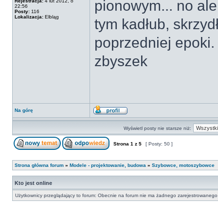
pionowym... no ale
Rejestracja:
4 lut 2012, o
22:56
Posty:
116
Lokalizacja:
Elbląg
tym kadłub, skrzyd
poprzedniej epoki.
zbyszek
Na górę
Wyświetl posty nie starsze niż:
Strona
1
z
5
[ Posty: 50 ]
Strona główna forum
»
Modele - projektowanie, budowa
»
Szybowce, motoszybowce
Kto jest online
Użytkownicy przeglądający to forum: Obecnie na forum nie ma żadnego zarejestrowanego 