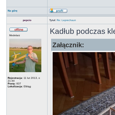
Na górę
pepcio
Tytuł:
Re: Leprechaun
Kadłub podczas kl
Modelarz
Załącznik:
Rejestracja:
11 lut 2013, o
21:44
Posty:
837
Lokalizacja:
Elbląg