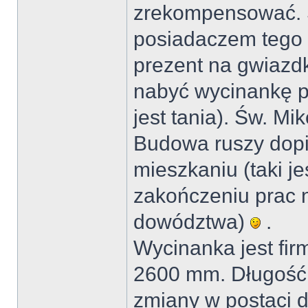
zrekompensować. 
posiadaczem tego
prezent na gwiazdk
nabyć wycinankę po
jest tania). Św. M
Budowa ruszy dop
mieszkaniu (taki 
zakończeniu prac n
dowództwa)
.
Wycinanka jest firm
2600 mm. Długość
zmiany w postaci d