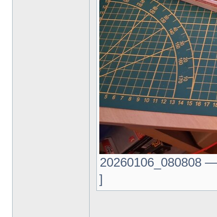
20260106_080808 —.j
]