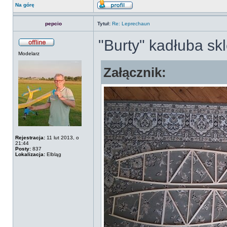
Na górę
pepcio
Tytuł:
Re: Leprechaun
"Burty" kadłuba sk
Modelarz
Załącznik:
Rejestracja:
11 lut 2013, o
21:44
Posty:
837
Lokalizacja:
Elbląg