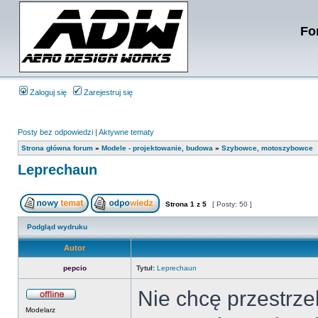
Fo
Zaloguj się
Zarejestruj się
Posty bez odpowiedzi
|
Aktywne tematy
Strona główna forum
»
Modele - projektowanie, budowa
»
Szybowce, motoszybowce
Leprechaun
Strona
1
z
5
[ Posty: 50 ]
Podgląd wydruku
Autor
pepcio
Tytuł:
Leprechaun
Nie chcę przestrze
Modelarz