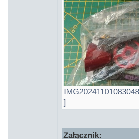
IMG20241101083048.j
]
Załącznik: