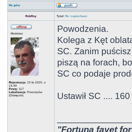
Na górę
RobRoy
Tytuł:
Re: Leprechaun
Powodzenia.
Modelarz
Kolega z Kęt oblata
SC. Zanim puścisz
piszą na forach, b
SC co podaje produ
Rejestracja:
15 lis 2020, o
14:49
Posty:
117
Lokalizacja:
Przeciszów
Ustawił SC .... 160
(Oświęcim)
______________
"Fortuna favet for