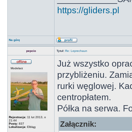
https://gliders.pl
Na górę
pepcio
Tytuł:
Re: Leprechaun
Już wszystko oprac
Modelarz
przybliżeniu. Zam
rurki węglowej. Ka
centropłatem.
Półka na serwa. F
Rejestracja:
11 lut 2013, o
21:44
Załącznik:
Posty:
837
Lokalizacja:
Elbląg