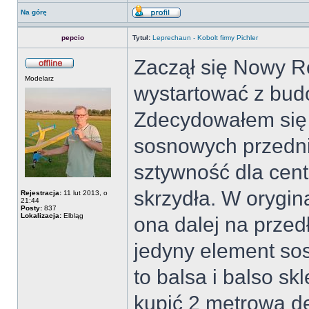
Na górę
pepcio
Tytuł:
Leprechaun - Kobolt firmy Pichler
Zaczął się Nowy Ro
Modelarz
wystartować z bu
Zdecydowałem się 
sosnowych przedni
sztywność dla cent
skrzydła. W orygin
Rejestracja:
11 lut 2013, o
21:44
Posty:
837
Lokalizacja:
Elbląg
ona dalej na przed
jedyny element so
to balsa i balso sk
kupić 2 metrową de