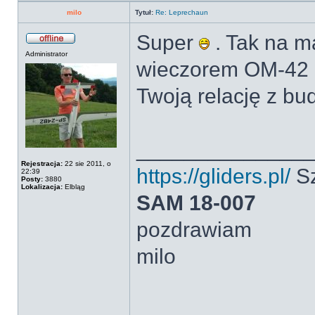
milo
Tytuł:
Re: Leprechaun
Super
. Tak na ma
Administrator
wieczorem OM-42 
Twoją relację z bu
______________
Rejestracja:
22 sie 2011, o
https://gliders.pl/
Sz
22:39
Posty:
3880
Lokalizacja:
Elbląg
SAM 18-007
pozdrawiam
milo