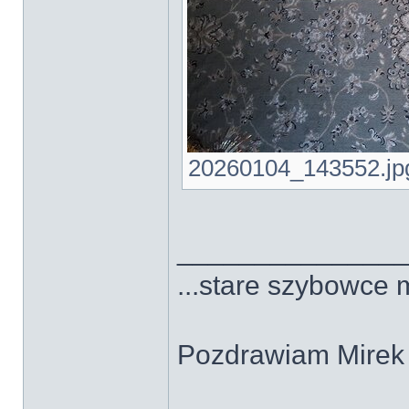
20260104_143552.jpg 
______________
...stare szybowce 
Pozdrawiam Mirek